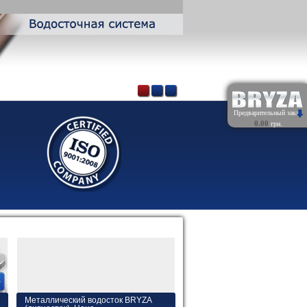
Предварительный заказ
0.00
грн.
Обнулить
Металлический водосток BRYZA