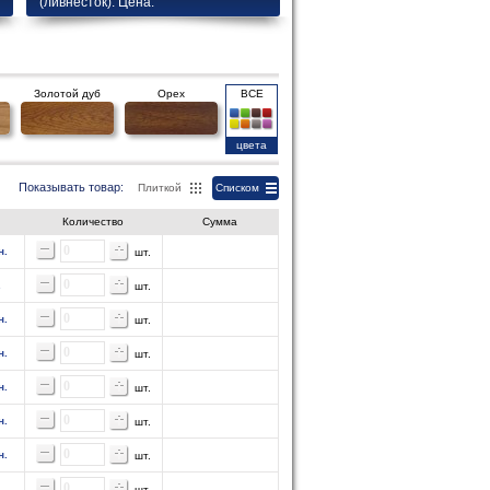
(ливнесток). Цена.
Золотой дуб
Орех
ВСЕ
цвета
Показывать товар:
Плиткой
Списком
Количество
Сумма
н.
шт.
.
шт.
н.
шт.
н.
шт.
н.
шт.
н.
шт.
н.
шт.
.
шт.