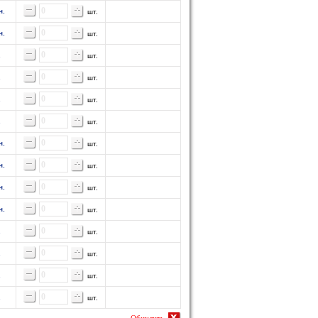
н.
шт.
н.
шт.
.
шт.
.
шт.
.
шт.
.
шт.
н.
шт.
н.
шт.
н.
шт.
н.
шт.
.
шт.
.
шт.
.
шт.
.
шт.