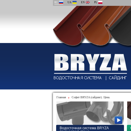
RU
UA
EN
PL
Главная
Софит BRYZA (сайдинг). Цена.
Водосточная система BRYZA