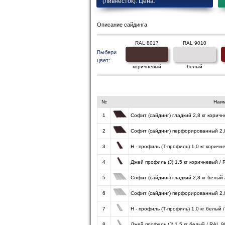
(ливнесток). Цена.
Описание сайдинга
RAL 8017
RAL 9010
Выбери
цвет:
коричневый
белый
№
Наи
1
Софит (сайдинг) гладкий 2,8 кг корич
2
Софит (сайдинг) перфорированный 2,8
3
H - профиль (Т-профиль) 1,0 кг коричн
4
Джей профиль (J) 1,5 кг коричневый /
5
Софит (сайдинг) гладкий 2,8 кг белый
6
Софит (сайдинг) перфорированный 2,8
7
H - профиль (Т-профиль) 1,0 кг белый 
8
Джей профиль (J) 1,5 кг белый / RAL 