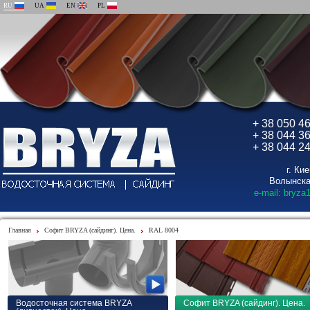
RU
UA
EN
PL
+ 38 050 4
+ 38 044 3
+ 38 044 2
г. Ки
Волынска
e-mail: bryza
Главная
Софит BRYZA (сайдинг). Цена.
RAL 8004
Водосточная система BRYZA
Софит BRYZA (сайдинг). Цена.