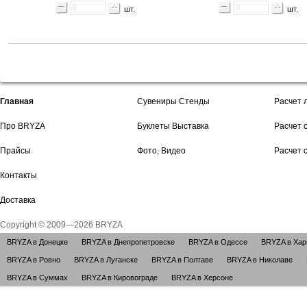
шт.
шт.
Главная
Сувениры Стенды
Расчет 
Про BRYZA
Буклеты Выставка
Расчет 
Прайсы
Фото, Видео
Расчет 
Контакты
Доставка
Copyright © 2009—2026 BRYZA
BRYZA в Донецке
BRYZA в Днепропетровске
BRYZA в Одессе
BRYZA в Хар
BRYZA в Ровно
BRYZA в Луганске
BRYZA в Полтаве
BRYZA в Николаве
BRYZA в Суммах
BRYZA в Кировограде
BRYZA в Херсоне