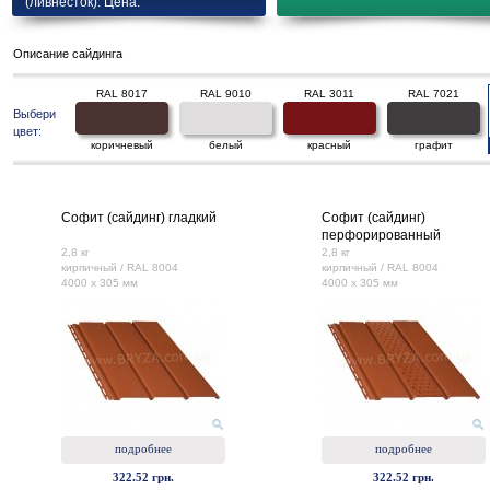
(ливнесток). Цена.
Описание сайдинга
RAL 8017
RAL 9010
RAL 3011
RAL 7021
Выбери
цвет:
коричневый
белый
красный
графит
Софит (сайдинг) гладкий
Софит (сайдинг)
перфорированный
2,8 кг
2,8 кг
кирпичный / RAL 8004
кирпичный / RAL 8004
4000 х 305 мм
4000 х 305 мм
подробнее
подробнее
322.52 грн.
322.52 грн.