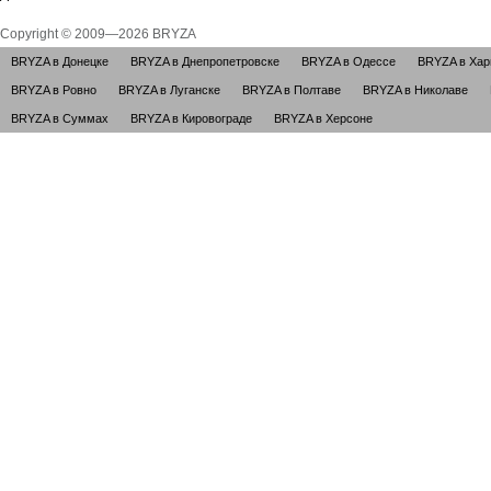
Copyright © 2009—2026 BRYZA
BRYZA в Донецке
BRYZA в Днепропетровске
BRYZA в Одессе
BRYZA в Хар
BRYZA в Ровно
BRYZA в Луганске
BRYZA в Полтаве
BRYZA в Николаве
BRYZA в Суммах
BRYZA в Кировограде
BRYZA в Херсоне