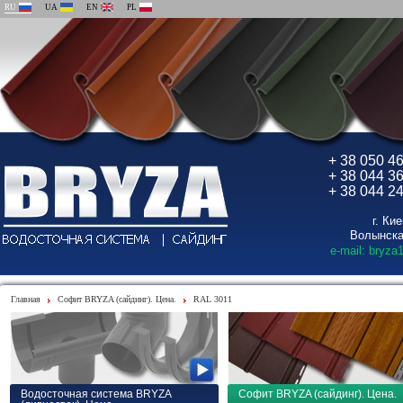
RU
UA
EN
PL
+ 38 050 4
+ 38 044 3
+ 38 044 2
г. Ки
Волынска
e-mail: bryza
Главная
Софит BRYZA (сайдинг). Цена.
RAL 3011
Водосточная система BRYZA
Софит BRYZA (сайдинг). Цена.