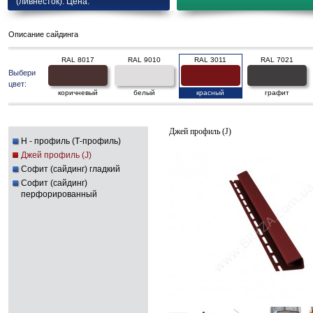
(ливнесток). Цена.
Описание сайдинга
RAL 8017
RAL 9010
RAL 3011
RAL 7021
Выбери
цвет:
коричневый
белый
красный
графит
Джей профиль (J)
H - профиль (Т-профиль)
Джей профиль (J)
Софит (сайдинг) гладкий
Софит (сайдинг)
перфорированный