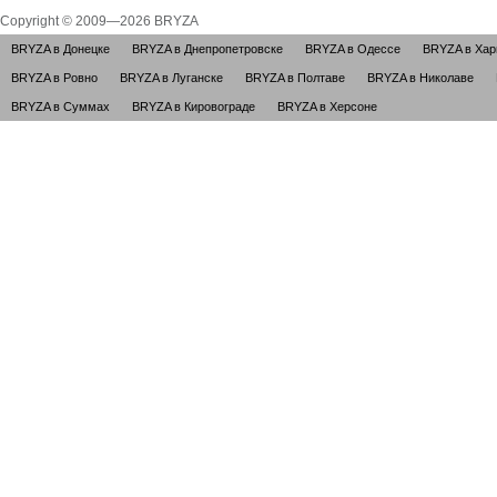
Copyright © 2009—2026 BRYZA
BRYZA в Донецке
BRYZA в Днепропетровске
BRYZA в Одессе
BRYZA в Хар
BRYZA в Ровно
BRYZA в Луганске
BRYZA в Полтаве
BRYZA в Николаве
BRYZA в Суммах
BRYZA в Кировограде
BRYZA в Херсоне