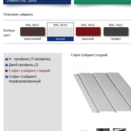
(ливнесток). Цена.
Описание сайдинга
RAL 8017
RAL 9010
RAL 3011
RAL 7021
Выбери
цвет:
коричневый
белый
красный
графит
Софит (сайдинг) гладкий
H - профиль (Т-профиль)
Джей профиль (J)
Софит (сайдинг) гладкий
Софит (сайдинг)
перфорированный