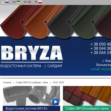
RU
UA
EN
PL
+ 38 050 4
+ 38 044 3
+ 38 044 2
г. Ки
Волынска
e-mail: bryza
Главная
Софит BRYZA (сайдинг). Цена.
RAL 9010
Водосточная система BRYZA
Софит BRYZA (сайдинг). Цена.