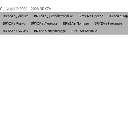
Copyright © 2009—2026 BRYZA
BRYZA в Донецке
BRYZA в Днепропетровске
BRYZA в Одессе
BRYZA в Хар
BRYZA в Ровно
BRYZA в Луганске
BRYZA в Полтаве
BRYZA в Николаве
BRYZA в Суммах
BRYZA в Кировограде
BRYZA в Херсоне