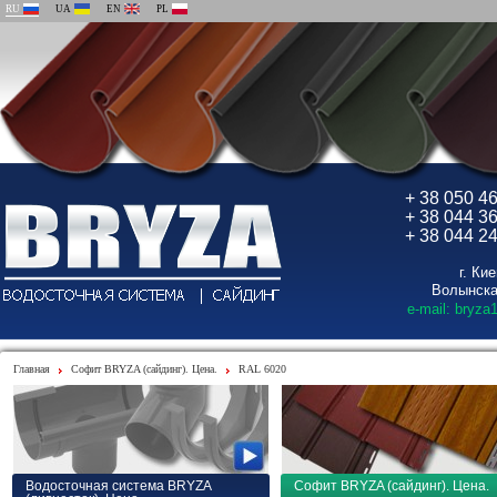
RU
UA
EN
PL
+ 38 050 4
+ 38 044 3
+ 38 044 2
г. Ки
Волынска
e-mail: bryza
Главная
Софит BRYZA (сайдинг). Цена.
RAL 6020
Водосточная система BRYZA
Софит BRYZA (сайдинг). Цена.