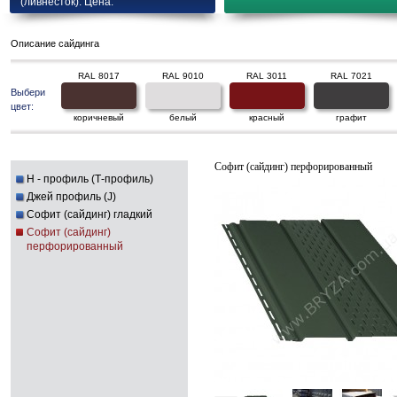
(ливнесток). Цена.
Описание сайдинга
RAL 8017
RAL 9010
RAL 3011
RAL 7021
Выбери
цвет:
коричневый
белый
красный
графит
Софит (сайдинг) перфорированный
H - профиль (Т-профиль)
Джей профиль (J)
Софит (сайдинг) гладкий
Софит (сайдинг)
перфорированный