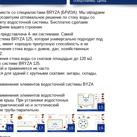
спецпланки). Цена.
вместе со специалистами BRYZA (БРИЗА). Мы обладаем
осоветуем оптимальное решение по стоку воды со
цвету водосточной системы. Бесплатно сделаем
фиям вашего строения.
представлена 4- мя системами. Самой
стема BRYZA 125, которая универсально подходит под
, имеет хорошую пропускную способность и не
чения стока воды с домов, дач, хозяйственных
2.
ния стока воды со скатаов площадью до 120 м2.
к системе BRYZA 125.
й и применяется не часто.
я для зданий с крупными скатами: ангары, склады,
рименения элементов водосточной системы BYZA
рименения элементов водосточной
в крыш. При установке водосточных
практический но и эстэтический
ве трубы паралельно.
лнена.