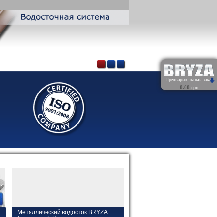
Предварительный заказ
0.00
грн.
Обнулить
Металлический водосток BRYZA