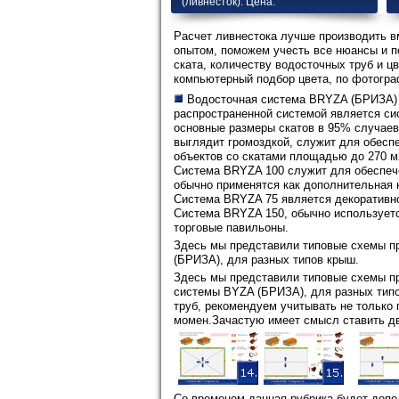
(ливнесток). Цена.
Расчет ливнестока лучше производить 
опытом, поможем учесть все нюансы и п
ската, количеству водосточных труб и 
компьютерный подбор цвета, по фотогра
Водосточная система BRYZA (БРИЗА) 
распространенной системой является си
основные размеры скатов в 95% случаев
выглядит громоздкой, служит для обеспе
объектов со скатами площадью до 270 м
Система BRYZA 100 служит для обеспече
обычно применятся как дополнительная 
Система BRYZA 75 является декоративно
Система BRYZA 150, обычно используетс
торговые павильоны.
Здесь мы представили типовые схемы п
(БРИЗА), для разных типов крыш.
Здесь мы представили типовые схемы п
системы BYZA (БРИЗА), для разных типо
труб, рекомендуем учитывать не только 
момен.Зачастую имеет смысл ставить д
Со временем данная рубрика будет допо