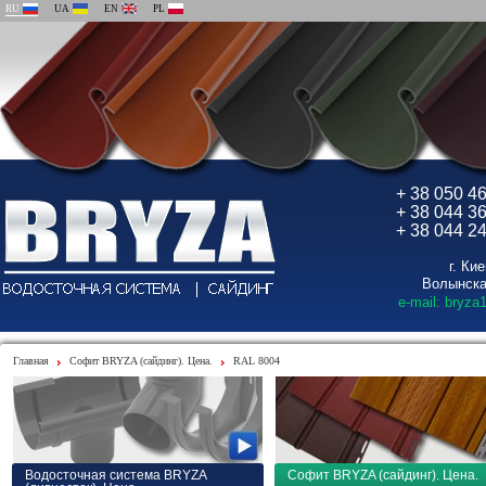
RU
UA
EN
PL
+ 38 050 4
+ 38 044 3
+ 38 044 2
г. Ки
Волынска
e-mail: bryza
Главная
Софит BRYZA (сайдинг). Цена.
RAL 8004
Водосточная система BRYZA
Софит BRYZA (сайдинг). Цена.