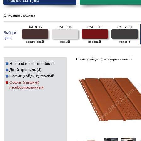
(ливнесток). Цена.
Описание сайдинга
RAL 8017
RAL 9010
RAL 3011
RAL 7021
Выбери
цвет:
коричневый
белый
красный
графит
Софит (сайдинг) перфорированный
H - профиль (Т-профиль)
Джей профиль (J)
Софит (сайдинг) гладкий
Софит (сайдинг)
перфорированный