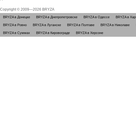
Copyright © 2009—2026 BRYZA
BRYZA в Донецке
BRYZA в Днепропетровске
BRYZA в Одессе
BRYZA в Хар
BRYZA в Ровно
BRYZA в Луганске
BRYZA в Полтаве
BRYZA в Николаве
BRYZA в Суммах
BRYZA в Кировограде
BRYZA в Херсоне