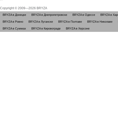
Copyright © 2009—2026 BRYZA
BRYZA в Донецке
BRYZA в Днепропетровске
BRYZA в Одессе
BRYZA в Хар
BRYZA в Ровно
BRYZA в Луганске
BRYZA в Полтаве
BRYZA в Николаве
BRYZA в Суммах
BRYZA в Кировограде
BRYZA в Херсоне