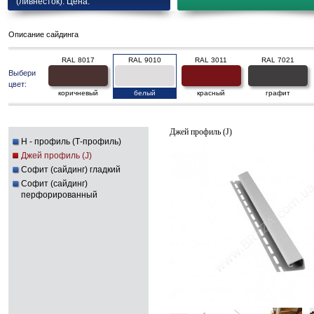
(ливнесток). Цена.
Описание сайдинга
RAL 8017
RAL 9010
RAL 3011
RAL 7021
Выбери
цвет:
коричневый
белый
красный
графит
Джей профиль (J)
H - профиль (Т-профиль)
Джей профиль (J)
Софит (сайдинг) гладкий
Софит (сайдинг)
перфорированный