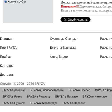
Хомут трубы
Держатель сделан из стали толщин
Внимание!!!
Держатель желоба прям
Если у вас уже покрыта крыша, ре
Главная
Сувениры Стенды
Расчет 
Про BRYZA
Буклеты Выставка
Расчет 
Прайсы
Фото, Видео
Расчет 
Контакты
Доставка
Copyright © 2009—2026 BRYZA
BRYZA в Донецке
BRYZA в Днепропетровске
BRYZA в Одессе
BRYZA в Хар
BRYZA в Ровно
BRYZA в Луганске
BRYZA в Полтаве
BRYZA в Николаве
BRYZA в Суммах
BRYZA в Кировограде
BRYZA в Херсоне