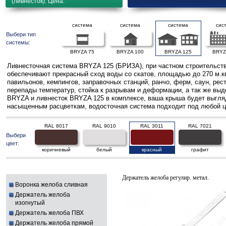
(ливнесток). Цена.
система
система
система
сис
Выбери тип
системы:
BRYZA 75
BRYZA 100
BRYZA 125
BRYZ
Ливнесточная система BRYZA 125 (БРИЗА), при частном строительств
обеспечивают прекрасный сход воды со скатов, площадью до 270 м.к
павильонов, кемпингов, заправочных станций, ранчо, ферм, саун, ре
перепады температур, стойка к разрывам и деформации, а так же выд
BRYZA и ливнесток BRYZA 125 в комплексе, ваша крыша будет выгляде
насыщенным расцветкам, водосточная система подходит под любой ц
RAL 8017
RAL 9010
RAL 3011
RAL 7021
Выбери
цвет:
коричневый
белый
красный
графит
Держатель желоба регулир. метал.
Воронка желоба сливная
Держатель желоба
изогнутый
Держатель желоба ПВХ
Держатель желоба прямой