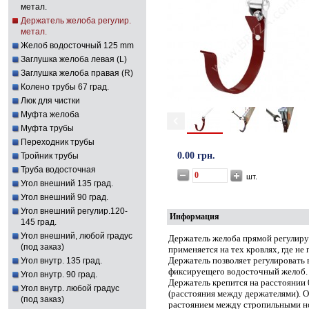
метал.
Держатель желоба регулир.
метал.
Желоб водосточный 125 mm
Заглушка желоба левая (L)
Заглушка желоба правая (R)
Колено трубы 67 град.
Люк для чистки
Муфта желоба
Муфта трубы
Переходник трубы
0.00 грн.
Тройник трубы
Труба водосточная
шт.
Угол внешний 135 град.
Угол внешний 90 град.
Угол внешний регулир.120-
Информация
145 град.
Угол внешний, любой градус
Держатель желоба прямой регулиру
(под заказ)
применяется на тех кровлях, где не
Держатель позволяет регулировать 
Угол внутр. 135 град.
фиксируещего водосточный желоб.
Угол внутр. 90 град.
Держатель крепится на расстоянии 
Угол внутр. любой градус
(расстояния между держателями). 
(под заказ)
растоянием между стропильными н