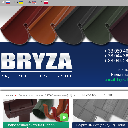
RU
UA
EN
PL
+ 38 050 4
+ 38 044 3
+ 38 044 2
г. Ки
Волынска
e-mail: bryza
Главная
Водосточная система BRYZA (ливнесток). Цена.
BRYZA 125
RAL 3011
Водосточная система BRYZA
Софит BRYZA (сайдинг). Цена.