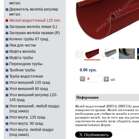
метал.
Держатель желоба регулир.
метал.
Желоб водосточный 125 mm
Заглушка желоба левая (L)
Заглушка желоба правая (R)
Колено трубы 67 град.
Люк для чистки
Муфта желоба
Муфта трубы
Переходник трубы
0.00 грн.
Тройник трубы
Труба водосточная
шт.
Угол внешний 135 град.
Угол внешний 90 град.
Угол внешний регулир.120-
Информация
145 град.
Угол внешний, любой градус
Желоб водосточный БРИЗА (BRYZA) диамет
поверхности кровли. Желоб изготовлен и
(под заказ)
необходима для стойкости желоба к естес
Угол внутр. 135 град.
расширил желоб, после того как лед раст
эластичности желоба легко убедится, нада
Угол внутр. 90 град.
первоначальную форму.
Угол внутр. любой градус
(под заказ)