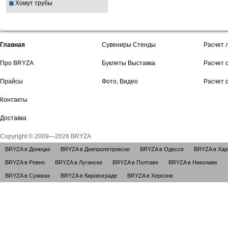
Хомут трубы
Главная
Сувениры Стенды
Расчет 
Про BRYZA
Буклеты Выставка
Расчет 
Прайсы
Фото, Видео
Расчет 
Контакты
Доставка
Copyright © 2009—2026 BRYZA
BRYZA в Донецке
BRYZA в Днепропетровске
BRYZA в Одессе
BRYZA в Хар
BRYZA в Ровно
BRYZA в Луганске
BRYZA в Полтаве
BRYZA в Николаве
BRYZA в Суммах
BRYZA в Кировограде
BRYZA в Херсоне