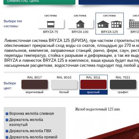
(ливнесток). Цена.
система
система
система
сис
Выбери тип
системы:
BRYZA 75
BRYZA 100
BRYZA 125
BRYZ
Ливнесточная система BRYZA 125 (БРИЗА), при частном строительств
обеспечивают прекрасный сход воды со скатов, площадью до 270 м.к
павильонов, кемпингов, заправочных станций, ранчо, ферм, саун, ре
перепады температур, стойка к разрывам и деформации, а так же выд
BRYZA и ливнесток BRYZA 125 в комплексе, ваша крыша будет выгляде
насыщенным расцветкам, водосточная система подходит под любой ц
RAL 8017
RAL 9010
RAL 3011
RAL 7021
Выбери
цвет:
коричневый
белый
красный
графит
Желоб водосточный 125 mm
Воронка желоба сливная
Держатель желоба
изогнутый
Держатель желоба ПВХ
Держатель желоба прямой