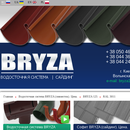
RU
UA
EN
PL
+ 38 050 4
+ 38 044 3
+ 38 044 2
г. Ки
Волынска
e-mail: bryza
Главная
Водосточная система BRYZA (ливнесток). Цена.
BRYZA 125
RAL 3011
Водосточная система BRYZA
Софит BRYZA (сайдинг). Цена.