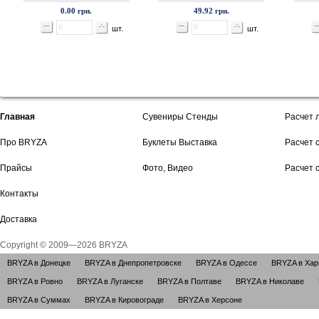
0.00 грн.
49.92 грн.
шт.
шт.
Главная
Сувениры Стенды
Расчет 
Про BRYZA
Буклеты Выставка
Расчет 
Прайсы
Фото, Видео
Расчет 
Контакты
Доставка
Copyright © 2009—2026 BRYZA
BRYZA в Донецке
BRYZA в Днепропетровске
BRYZA в Одессе
BRYZA в Хар
BRYZA в Ровно
BRYZA в Луганске
BRYZA в Полтаве
BRYZA в Николаве
BRYZA в Суммах
BRYZA в Кировограде
BRYZA в Херсоне