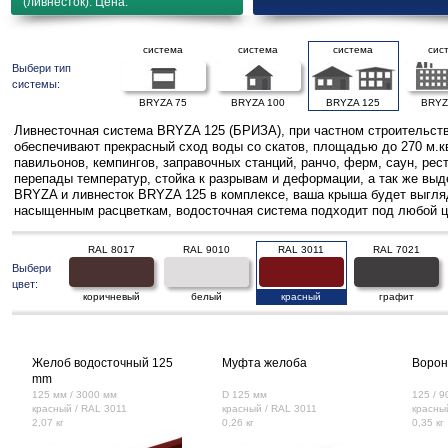
(ливнесток). Цена.
система
система
система
сис
Выбери тип
системы:
BRYZA 75
BRYZA 100
BRYZA 125
BRYZ
Ливнесточная система BRYZA 125 (БРИЗА), при частном строительств
обеспечивают прекрасный сход воды со скатов, площадью до 270 м.к
павильонов, кемпингов, заправочных станций, ранчо, ферм, саун, ре
перепады температур, стойка к разрывам и деформации, а так же выд
BRYZA и ливнесток BRYZA 125 в комплексе, ваша крыша будет выгляде
насыщенным расцветкам, водосточная система подходит под любой ц
RAL 8017
RAL 9010
RAL 3011
RAL 7021
Выбери
цвет:
коричневый
белый
красный
графит
Желоб водосточный 125
Муфта желоба
Ворон
mm
125 мм / 3000 мм
D 125 мм
125 / 9
красный / RAL 3011
красный / RAL 3011
красны
2,07 кг
0,26 кг
0,35 кг