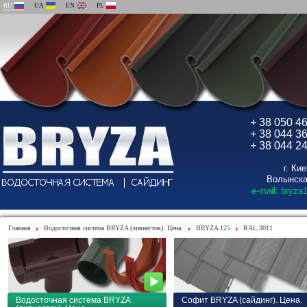
RU
UA
EN
PL
+ 38 050 4
+ 38 044 3
+ 38 044 2
г. Ки
Волынска
e-mail: bryza
Главная
Водосточная система BRYZA (ливнесток). Цена.
BRYZA 125
RAL 3011
Водосточная система BRYZA
Софит BRYZA (сайдинг). Цена.