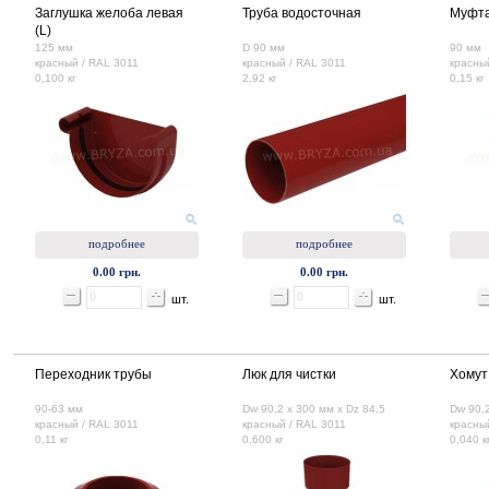
Заглушка желоба левая
Труба водосточная
Муфта
(L)
125 мм
D 90 мм
90 мм
красный / RAL 3011
красный / RAL 3011
красны
0,100 кг
2,92 кг
0,15 кг
подробнее
подробнее
0.00 грн.
0.00 грн.
шт.
шт.
Переходник трубы
Люк для чистки
Хомут
90-63 мм
Dw 90,2 x 300 мм х Dz 84,5
Dw 90,2
красный / RAL 3011
красный / RAL 3011
красны
0,11 кг
0,600 кг
0,040 к