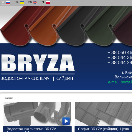
RU
UA
EN
PL
+ 38 050 4
+ 38 044 3
+ 38 044 2
г. Ки
Волынска
e-mail: bryza
Главная
Водосточная система BRYZA
Софит BRYZA (сайдинг). Цена.