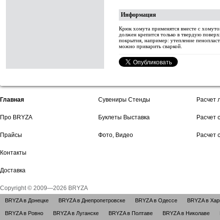
Информация
Крюк хомута применятся вместе с хомуто
должен крепится только в твердую повер
покрытия, например: утепление пенопласт
можно приварить сваркой.
Главная
Сувениры Стенды
Расчет 
Про BRYZA
Буклеты Выставка
Расчет 
Прайсы
Фото, Видео
Расчет 
Контакты
Доставка
Copyright © 2009—2026 BRYZA
BRYZA в Донецке
BRYZA в Днепропетровске
BRYZA в Одессе
BRYZA в Хар
BRYZA в Ровно
BRYZA в Луганске
BRYZA в Полтаве
BRYZA в Николаве