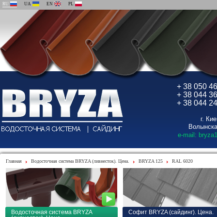
RU
UA
EN
PL
+ 38 050 4
+ 38 044 3
+ 38 044 2
г. Ки
Волынска
e-mail: bryza
Главная
Водосточная система BRYZA (ливнесток). Цена.
BRYZA 125
RAL 6020
Водосточная система BRYZA
Софит BRYZA (сайдинг). Цена.