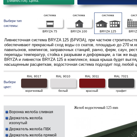
(ливнесток). Цена.
система
система
система
сис
Выбери тип
системы:
BRYZA 75
BRYZA 100
BRYZA 125
BRYZ
Ливнесточная система BRYZA 125 (БРИЗА), при частном строительств
обеспечивают прекрасный сход воды со скатов, площадью до 270 м.к
павильонов, кемпингов, заправочных станций, ранчо, ферм, саун, ре
перепады температур, стойка к разрывам и деформации, а так же выд
BRYZA и ливнесток BRYZA 125 в комплексе, ваша крыша будет выгляде
насыщенным расцветкам, водосточная система подходит под любой ц
RAL 8017
RAL 9010
RAL 3011
RAL 7021
Выбери
цвет:
коричневый
белый
красный
графит
Желоб водосточный 125 mm
Воронка желоба сливная
Держатель желоба
изогнутый
Держатель желоба ПВХ
Держатель желоба прямой