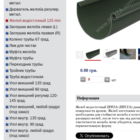
метал.
Держатель желоба регулир.
метал.
Желоб водосточный 125 mm
Заглушка желоба левая (L)
Заглушка желоба правая (R)
Колено трубы 67 град.
Люк для чистки
Муфта желоба
Муфта трубы
Переходник трубы
0.00 грн.
Тройник трубы
Труба водосточная
шт.
Угол внешний 135 град.
Угол внешний 90 град.
Угол внешний регулир.120-
Информация
145 град.
Угол внешний, любой градус
Желоб водосточный БРИЗА (BRYZA) диамет
поверхности кровли. Желоб изготовлен и
(под заказ)
необходима для стойкости желоба к естес
Угол внутр. 135 град.
расширил желоб, после того как лед раст
эластичности желоба легко убедится, нада
Угол внутр. 90 град.
первоначальную форму.
Угол внутр. любой градус
(под заказ)