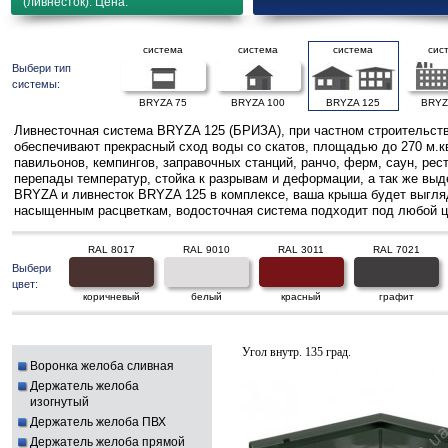
(ливнесток). Цена.
система
система
система
сис
Выбери тип
системы:
BRYZA 75
BRYZA 100
BRYZA 125
BRYZ
Ливнесточная система BRYZA 125 (БРИЗА), при частном строительств
обеспечивают прекрасный сход воды со скатов, площадью до 270 м.к
павильонов, кемпингов, заправочных станций, ранчо, ферм, саун, ре
перепады температур, стойка к разрывам и деформации, а так же выд
BRYZA и ливнесток BRYZA 125 в комплексе, ваша крыша будет выгляде
насыщенным расцветкам, водосточная система подходит под любой ц
RAL 8017
RAL 9010
RAL 3011
RAL 7021
Выбери
цвет:
коричневый
белый
красный
графит
Угол внутр. 135 град.
Воронка желоба сливная
Держатель желоба
изогнутый
Держатель желоба ПВХ
Держатель желоба прямой