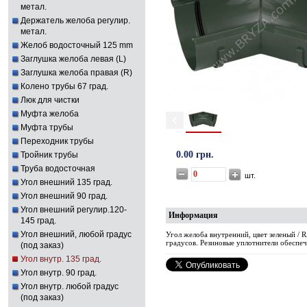
метал.
Держатель желоба регулир.
метал.
Желоб водосточный 125 mm
Заглушка желоба левая (L)
Заглушка желоба правая (R)
Колено трубы 67 град.
Люк для чистки
Муфта желоба
Муфта трубы
Переходник трубы
0.00 грн.
Тройник трубы
Труба водосточная
шт.
Угол внешний 135 град.
Угол внешний 90 град.
Угол внешний регулир.120-
Информация
145 град.
Угол внешний, любой градус
Угол желоба внутренний, цвет зеленый /
градусов. Резиновые уплотнители обеспе
(под заказ)
Угол внутр. 135 град.
Угол внутр. 90 град.
Угол внутр. любой градус
(под заказ)