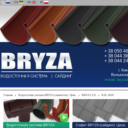
RU
UA
EN
PL
+ 38 050 4
+ 38 044 3
+ 38 044 2
г. Ки
Волынска
e-mail: bryza
Главная
Водосточная система BRYZA (ливнесток). Цена.
BRYZA 125
RAL 6020
Водосточная система BRYZA
Софит BRYZA (сайдинг). Цена.