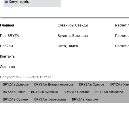
Хомут трубы
Главная
Сувениры Стенды
Расчет 
Про BRYZA
Буклеты Выставка
Расчет 
Прайсы
Фото, Видео
Расчет 
Контакты
Доставка
Copyright © 2009—2026 BRYZA
BRYZA в Донецке
BRYZA в Днепропетровске
BRYZA в Одессе
BRYZA в Хар
BRYZA в Ровно
BRYZA в Луганске
BRYZA в Полтаве
BRYZA в Николаве
BRYZA в Суммах
BRYZA в Кировограде
BRYZA в Херсоне