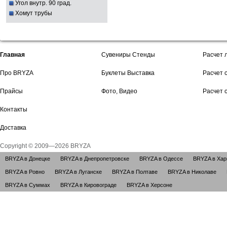
Угол внутр. 90 град.
Хомут трубы
Главная
Сувениры Стенды
Расчет 
Про BRYZA
Буклеты Выставка
Расчет 
Прайсы
Фото, Видео
Расчет 
Контакты
Доставка
Copyright © 2009—2026 BRYZA
BRYZA в Донецке
BRYZA в Днепропетровске
BRYZA в Одессе
BRYZA в Хар
BRYZA в Ровно
BRYZA в Луганске
BRYZA в Полтаве
BRYZA в Николаве
BRYZA в Суммах
BRYZA в Кировограде
BRYZA в Херсоне