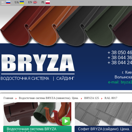
RU
UA
EN
PL
+ 38 050 4
+ 38 044 3
+ 38 044 2
г. Ки
Волынска
e-mail: bryza
Главная
Водосточная система BRYZA (ливнесток). Цена.
BRYZA 125
RAL 8017
Водосточная система BRYZA
Софит BRYZA (сайдинг). Цена.