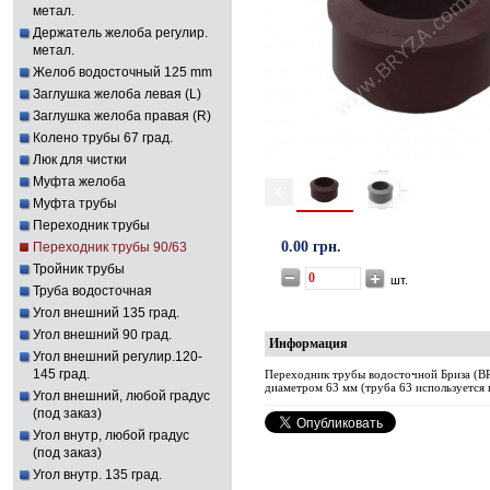
метал.
Держатель желоба регулир.
метал.
Желоб водосточный 125 mm
Заглушка желоба левая (L)
Заглушка желоба правая (R)
Колено трубы 67 град.
Люк для чистки
Муфта желоба
Муфта трубы
Переходник трубы
0.00 грн.
Переходник трубы 90/63
Тройник трубы
шт.
Труба водосточная
Угол внешний 135 град.
Угол внешний 90 град.
Информация
Угол внешний регулир.120-
145 град.
Переходник трубы водосточной Бриза (B
диаметром 63 мм (труба 63 используется 
Угол внешний, любой градус
(под заказ)
Угол внутр, любой градус
(под заказ)
Угол внутр. 135 град.