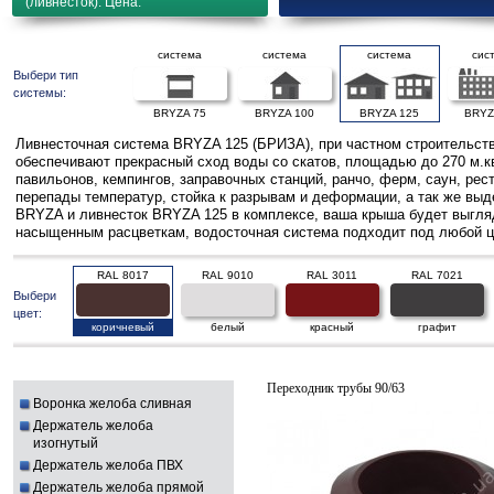
(ливнесток). Цена.
система
система
система
сис
Выбери тип
системы:
BRYZA 75
BRYZA 100
BRYZA 125
BRYZ
Ливнесточная система BRYZA 125 (БРИЗА), при частном строительств
обеспечивают прекрасный сход воды со скатов, площадью до 270 м.к
павильонов, кемпингов, заправочных станций, ранчо, ферм, саун, ре
перепады температур, стойка к разрывам и деформации, а так же выд
BRYZA и ливнесток BRYZA 125 в комплексе, ваша крыша будет выгляде
насыщенным расцветкам, водосточная система подходит под любой ц
RAL 8017
RAL 9010
RAL 3011
RAL 7021
Выбери
цвет:
коричневый
белый
красный
графит
Переходник трубы 90/63
Воронка желоба сливная
Держатель желоба
изогнутый
Держатель желоба ПВХ
Держатель желоба прямой