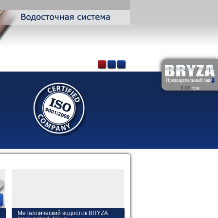
Предварительный заказ
0.00
грн.
Обнулить
Металлический водосток BRYZA