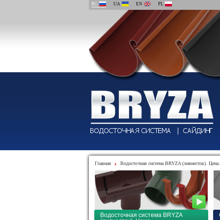
RU
UA
EN
PL
Главная
Водосточная система BRYZA (ливнесток). Цена.
Водосточная система BRYZA