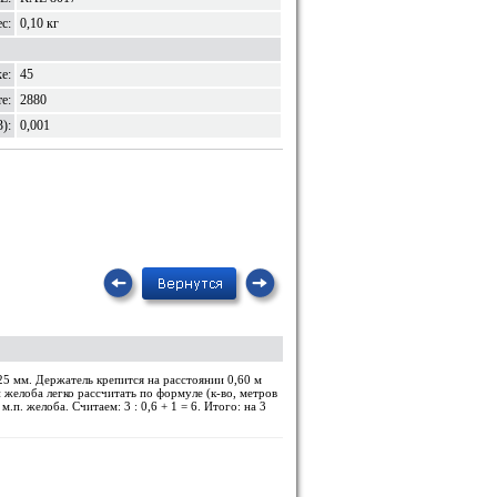
с:
0,10 кг
е:
45
е:
2880
):
0,001
5 мм. Держатель крепится на расстоянии 0,60 м
 желоба легко рассчитать по формуле (к-во, метров
м.п. желоба. Считаем: 3 : 0,6 + 1 = 6. Итого: на 3