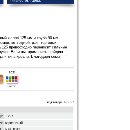
(ливнесток). Цена.
ный желоб 125 мм и труба 90 мм,
омов, коттеджей, дач, торговых
A 125 превосходно переносит сильные
узки. Если вы, применяете сайдинг
а и типа кровли. Благодаря семи
ВСЕ
цвета
код товара:
62-072
р:
135,3
т:
коричневый
L:
RAL 8017