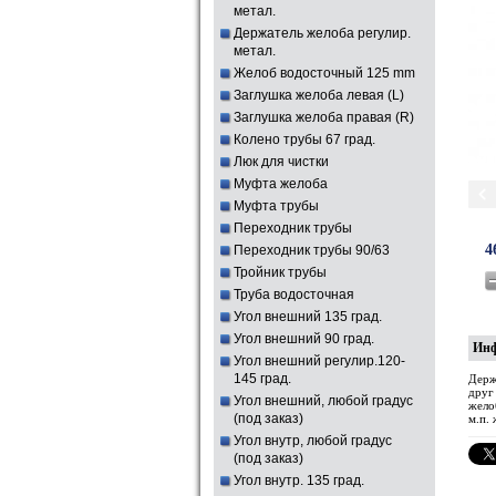
метал.
Держатель желоба регулир.
метал.
Желоб водосточный 125 mm
Заглушка желоба левая (L)
Заглушка желоба правая (R)
Колено трубы 67 град.
Люк для чистки
Муфта желоба
Муфта трубы
Переходник трубы
4
Переходник трубы 90/63
Тройник трубы
Труба водосточная
Угол внешний 135 град.
Угол внешний 90 град.
Ин
Угол внешний регулир.120-
145 град.
Держ
друг
Угол внешний, любой градус
желоб
(под заказ)
м.п.
Угол внутр, любой градус
(под заказ)
Угол внутр. 135 град.