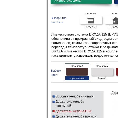
(ливнесток). Цена.
система
сист
Выбери тип
системы:
BRYZA 75
BRYZA
Ливнесточная система BRYZA 125 (БРИЗА
обеспечивают прекрасный сход воды со 
павильонов, кемпингов, заправочных ста
перепады температур, стойка к разрыва
BRYZA и ливнесток BRYZA 125 в комплек
насыщенным расцветкам, водосточная си
RAL 8017
RAL 9010
Выбери
цвет:
коричневый
белый
Держ
Воронка желоба сливная
Держатель желоба
изогнутый
Держатель желоба ПВХ
Держатель желоба прямой