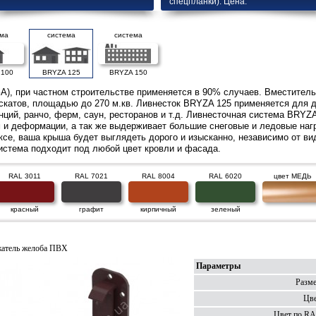
спецпланки). Цена.
ема
система
система
 100
BRYZA 125
BRYZA 150
), при частном строительстве применяется в 90% случаев. Вместитель
скатов, площадью до 270 м.кв. Ливнесток BRYZA 125 применяется для д
нций, ранчо, ферм, саун, ресторанов и т.д. Ливнесточная система BRYZ
м и деформации, а так же выдерживает большие снеговые и ледовые нагр
се, ваша крыша будет выглядеть дорого и изысканно, независимо от вид
стема подходит под любой цвет кровли и фасада.
RAL 3011
RAL 7021
RAL 8004
RAL 6020
цвет МЕДЬ
красный
графит
кирпичный
зеленый
атель желоба ПВХ
Параметры
Разме
Цве
Цвет по RA