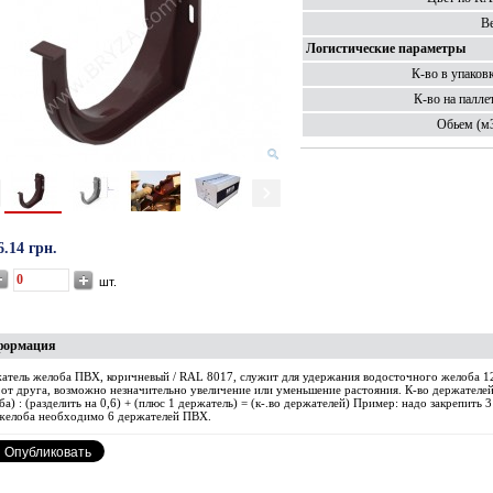
Ве
Логистические параметры
К-во в упаковк
К-во на паллет
Обьем (м3
6.14 грн.
шт.
формация
атель желоба ПВХ, коричневый / RAL 8017, служит для удержания водосточного желоба 12
 от друга, возможно незначительно увеличение или уменьшение растояния. К-во держателей
а) : (разделить на 0,6) + (плюс 1 держатель) = (к-.во держателей) Пример: надо закрепить 3 
 желоба необходимо 6 держателей ПВХ.