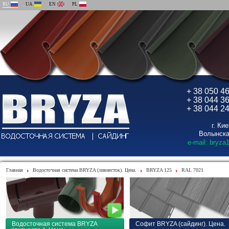
RU
UA
EN
PL
+ 38 050 4
+ 38 044 3
+ 38 044 2
г. Ки
Волынска
e-mail: bryza
Главная
Водосточная система BRYZA (ливнесток). Цена.
BRYZA 125
RAL 7021
Водосточная система BRYZA
Софит BRYZA (сайдинг). Цена.