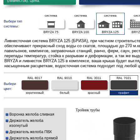
(ливнесток). Цена.
система
система
система
сис
Выбери тип
системы:
BRYZA 75
BRYZA 100
BRYZA 125
BRYZ
Ливнесточная система BRYZA 125 (БРИЗА), при частном строительств
обеспечивают прекрасный сход воды со скатов, площадью до 270 м.к
павильонов, кемпингов, заправочных станций, ранчо, ферм, саун, ре
перепады температур, стойка к разрывам и деформации, а так же выд
BRYZA и ливнесток BRYZA 125 в комплексе, ваша крыша будет выгляде
насыщенным расцветкам, водосточная система подходит под любой ц
RAL 8017
RAL 9010
RAL 3011
RAL 7021
Выбери
цвет:
коричневый
белый
красный
графит
Тройник трубы
Воронка желоба сливная
Держатель желоба
изогнутый
Держатель желоба ПВХ
Держатель желоба прямой