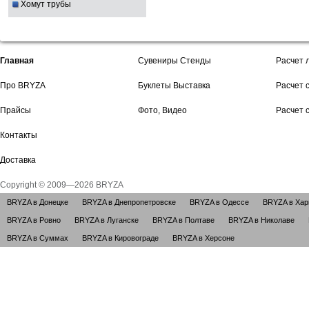
Хомут трубы
Главная
Сувениры Стенды
Расчет 
Про BRYZA
Буклеты Выставка
Расчет 
Прайсы
Фото, Видео
Расчет 
Контакты
Доставка
Copyright © 2009—2026 BRYZA
BRYZA в Донецке
BRYZA в Днепропетровске
BRYZA в Одессе
BRYZA в Хар
BRYZA в Ровно
BRYZA в Луганске
BRYZA в Полтаве
BRYZA в Николаве
BRYZA в Суммах
BRYZA в Кировограде
BRYZA в Херсоне