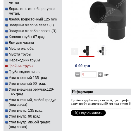
метал.
Держатель желоба регулир.
метал.
Желоб водосточный 125 mm
Заглушка желоба левая (L)
Заглушка желоба правая (R)
Колено трубы 67 град.
Люк для чистки
Муфта желоба
Муфта трубы
Переходник трубы
0.00 грн.
Тройник трубы
Труба водосточная
шт.
Угол внешний 135 град.
Угол внешний 90 град.
Угол внешний регулир.120-
Информация
145 град.
Угол внешний, любой градус
Тройник трубы водосточной, цвет графит
одну трубу диаметром 90 мм под углом 6
(под заказ)
Угол внутр. 135 град.
Угол внутр. 90 град.
Угол внутр. любой градус
(под заказ)