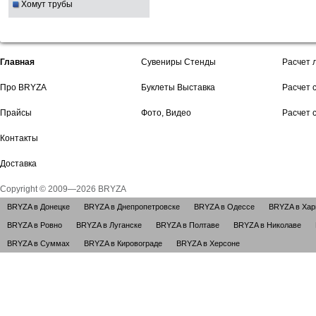
Хомут трубы
Главная
Сувениры Стенды
Расчет 
Про BRYZA
Буклеты Выставка
Расчет 
Прайсы
Фото, Видео
Расчет 
Контакты
Доставка
Copyright © 2009—2026 BRYZA
BRYZA в Донецке
BRYZA в Днепропетровске
BRYZA в Одессе
BRYZA в Хар
BRYZA в Ровно
BRYZA в Луганске
BRYZA в Полтаве
BRYZA в Николаве
BRYZA в Суммах
BRYZA в Кировограде
BRYZA в Херсоне