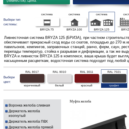
(ливнесток). Цена.
система
система
система
сис
Выбери тип
системы:
BRYZA 75
BRYZA 100
BRYZA 125
BRYZ
Ливнесточная система BRYZA 125 (БРИЗА), при частном строительств
обеспечивают прекрасный сход воды со скатов, площадью до 270 м.к
павильонов, кемпингов, заправочных станций, ранчо, ферм, саун, ре
перепады температур, стойка к разрывам и деформации, а так же выд
BRYZA и ливнесток BRYZA 125 в комплексе, ваша крыша будет выгляде
насыщенным расцветкам, водосточная система подходит под любой ц
RAL 8017
RAL 9010
RAL 3011
RAL 7021
Выбери
цвет:
коричневый
белый
красный
графит
Муфта желоба
Воронка желоба сливная
Держатель желоба
изогнутый
Держатель желоба ПВХ
Держатель желоба прямой