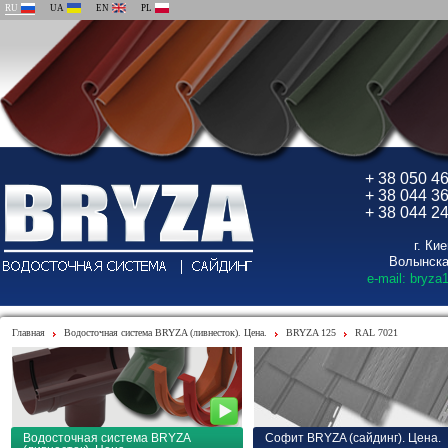
RU
UA
EN
PL
+ 38 050 4
+ 38 044 3
+ 38 044 2
г. Ки
Волынска
e-mail: bryza
Главная
Водосточная система BRYZA (ливнесток). Цена.
BRYZA 125
RAL 7021
Водосточная система BRYZA
Софит BRYZA (сайдинг). Цена.