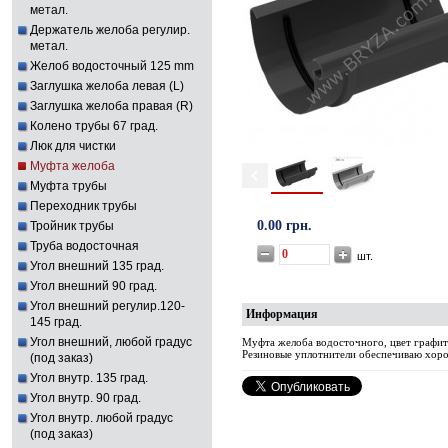
метал.
Держатель желоба регулир.
метал.
Желоб водосточный 125 mm
Заглушка желоба левая (L)
Заглушка желоба правая (R)
Колено трубы 67 град.
Люк для чистки
Муфта желоба
Муфта трубы
Переходник трубы
0.00 грн.
Тройник трубы
Труба водосточная
шт.
Угол внешний 135 град.
Угол внешний 90 град.
Угол внешний регулир.120-
Информация
145 град.
Угол внешний, любой градус
Муфта желоба водосточного, цвет графит
Резиновые уплотнители обеспечиваю хор
(под заказ)
Угол внутр. 135 град.
Угол внутр. 90 град.
Угол внутр. любой градус
(под заказ)