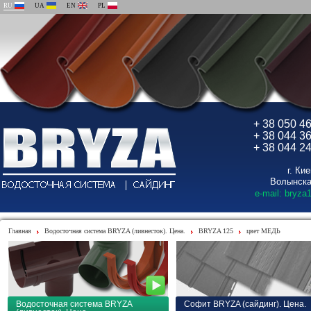
RU
UA
EN
PL
+ 38 050 4
+ 38 044 3
+ 38 044 2
г. Ки
Волынска
e-mail: bryza
Главная
Водосточная система BRYZA (ливнесток). Цена.
BRYZA 125
цвет МЕДЬ
Водосточная система BRYZA
Софит BRYZA (сайдинг). Цена.