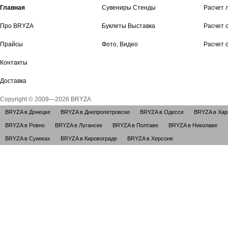
Главная
Сувениры Стенды
Расчет 
Про BRYZA
Буклеты Выставка
Расчет 
Прайсы
Фото, Видео
Расчет 
Контакты
Доставка
Copyright © 2009—2026 BRYZA
BRYZA в Донецке
BRYZA в Днепропетровске
BRYZA в Одессе
BRYZA в Хар
BRYZA в Ровно
BRYZA в Луганске
BRYZA в Полтаве
BRYZA в Николаве
BRYZA в Суммах
BRYZA в Кировограде
BRYZA в Херсоне