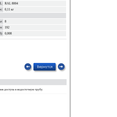
L:
RAL 8004
с:
0,11 кг
е:
8
е:
192
):
0,008
ния доступа в водосточную трубу.