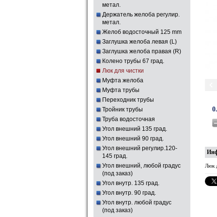
метал.
Держатель желоба регулир.
метал.
Желоб водосточный 125 mm
Заглушка желоба левая (L)
Заглушка желоба правая (R)
Колено трубы 67 град.
Люк для чистки
Муфта желоба
Муфта трубы
Переходник трубы
0
Тройник трубы
Труба водосточная
Угол внешний 135 град.
Угол внешний 90 град.
Угол внешний регулир.120-
Ин
145 град.
Угол внешний, любой градус
Люк 
(под заказ)
Угол внутр. 135 град.
Угол внутр. 90 град.
Угол внутр. любой градус
(под заказ)