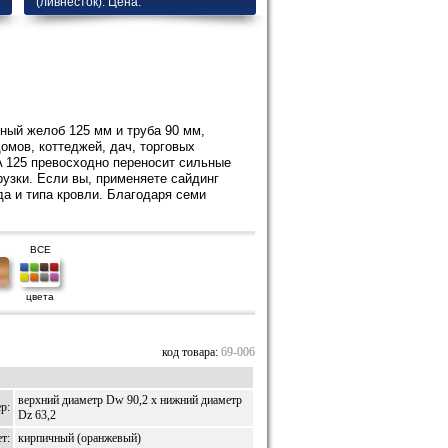
(ливнесток). Цена.
ный желоб 125 мм и труба 90 мм,
омов, коттеджей, дач, торговых
A 125 превосходно переносит сильные
узки. Если вы, применяете сайдинг
а и типа кровли. Благодаря семи
ВСЕ
цвета
код товара:
69-006
верхний диаметр Dw 90,2 x нижний диаметр
р:
Dz 63,2
т:
кирпичный (оранжевый)