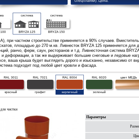
спецпланки). Цена.
ема
система
система
 100
BRYZA 125
BRYZA 150
), при частном строительстве применяется в 90% случаев. Вместитель
скатов, площадью до 270 м.кв. Ливнесток BRYZA 125 применяется для д
нций, ранчо, ферм, саун, ресторанов и т.д. Ливнесточная система BRYZ
м и деформации, а так же выдерживает большие снеговые и ледовые нагр
се, ваша крыша будет выглядеть дорого и изысканно, независимо от вид
стема подходит под любой цвет кровли и фасада.
RAL 3011
RAL 7021
RAL 8004
RAL 6020
цвет МЕДЬ
красный
графит
кирпичный
зеленый
для чистки
Параметры
Разме
Цве