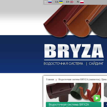
RU
UA
EN
PL
Главная
Водосточная система BRYZA (ливнесток). Цена.
Водосточная система BRYZA