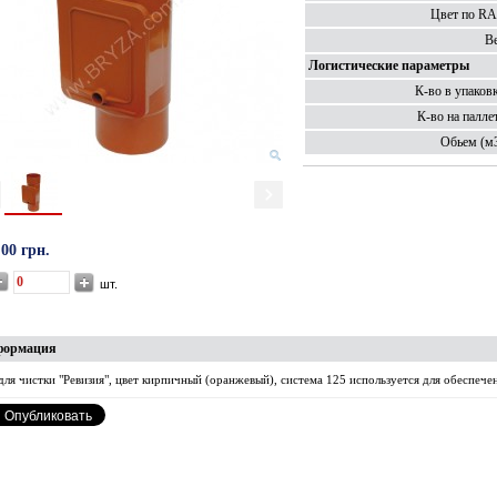
Цвет по RA
Ве
Логистические параметры
К-во в упаковк
К-во на паллет
Обьем (м3
.00 грн.
шт.
формация
для чистки "Ревизия", цвет кирпичный (оранжевый), система 125 используется для обеспече