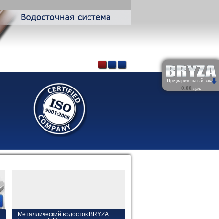
Предварительный заказ
0.00
грн.
Обнулить
Металлический водосток BRYZA