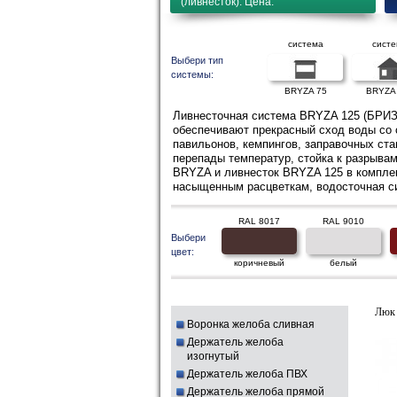
(ливнесток). Цена.
система
сист
Выбери тип
системы:
BRYZA 75
BRYZA
Ливнесточная система BRYZA 125 (БРИЗА
обеспечивают прекрасный сход воды со 
павильонов, кемпингов, заправочных ста
перепады температур, стойка к разрыва
BRYZA и ливнесток BRYZA 125 в комплек
насыщенным расцветкам, водосточная си
RAL 8017
RAL 9010
Выбери
цвет:
коричневый
белый
Люк 
Воронка желоба сливная
Держатель желоба
изогнутый
Держатель желоба ПВХ
Держатель желоба прямой