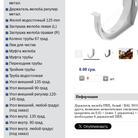
метал.
Держатель желоба регулир.
метал.
Желоб водосточный 125 mm
Заглушка желоба левая (L)
Заглушка желоба правая (R)
Колено трубы 67 град.
Люк для чистки
Муфта желоба
Муфта трубы
Переходник трубы
0.00 грн.
Тройник трубы
Труба водосточная
шт.
Угол внешний 135 град.
Угол внешний 90 град.
Угол внешний регулир.120-
Информация
145 град.
Угол внешний, любой градус
Держатель желоба ПВХ, белый / RAL 9010
друга, возможно незначительно увеличени
(под заказ)
(разделить на 0,6) + (плюс 1 держатель) = 
Угол внутр. 135 град.
необходимо 6 держателей ПВХ.
Угол внутр. 90 град.
Угол внутр. любой градус
(под заказ)