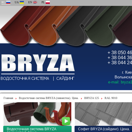
RU
UA
EN
PL
+ 38 050 4
+ 38 044 3
+ 38 044 2
г. Ки
Волынска
e-mail: bryza
Главная
Водосточная система BRYZA (ливнесток). Цена.
BRYZA 125
RAL 9010
Водосточная система BRYZA
Софит BRYZA (сайдинг). Цена.