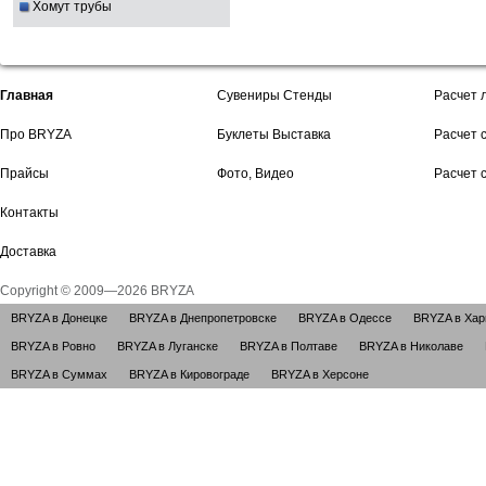
Хомут трубы
Главная
Сувениры Стенды
Расчет 
Про BRYZA
Буклеты Выставка
Расчет 
Прайсы
Фото, Видео
Расчет 
Контакты
Доставка
Copyright © 2009—2026 BRYZA
BRYZA в Донецке
BRYZA в Днепропетровске
BRYZA в Одессе
BRYZA в Хар
BRYZA в Ровно
BRYZA в Луганске
BRYZA в Полтаве
BRYZA в Николаве
BRYZA в Суммах
BRYZA в Кировограде
BRYZA в Херсоне