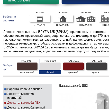
(ливнесток). Цена.
система
система
система
сис
Выбери тип
системы:
BRYZA 75
BRYZA 100
BRYZA 125
BRYZ
Ливнесточная система BRYZA 125 (БРИЗА), при частном строительств
обеспечивают прекрасный сход воды со скатов, площадью до 270 м.к
павильонов, кемпингов, заправочных станций, ранчо, ферм, саун, ре
перепады температур, стойка к разрывам и деформации, а так же выд
BRYZA и ливнесток BRYZA 125 в комплексе, ваша крыша будет выгляде
насыщенным расцветкам, водосточная система подходит под любой ц
RAL 8017
RAL 9010
RAL 3011
RAL 7021
Выбери
цвет:
коричневый
белый
красный
графит
Держатель желоба ПВХ
Воронка желоба сливная
Держатель желоба
изогнутый
Держатель желоба ПВХ
Держатель желоба прямой