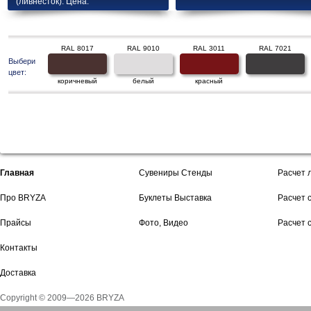
(ливнесток). Цена.
RAL 8017
RAL 9010
RAL 3011
RAL 7021
Выбери
цвет:
коричневый
белый
красный
Главная
Сувениры Стенды
Расчет 
Про BRYZA
Буклеты Выставка
Расчет 
Прайсы
Фото, Видео
Расчет 
Контакты
Доставка
Copyright © 2009—2026 BRYZA