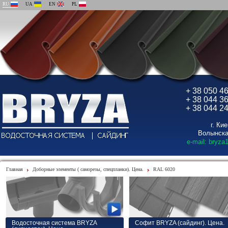
RU
UA
EN
PL
+ 38 050 4
+ 38 044 3
+ 38 044 2
г. Ки
Волынска
e-mail: bryza
Главная
Доборные элементы ( саморезы, спецпланки). Цена.
RAL 6020
Водосточная система BRYZA
Софит BRYZA (сайдинг). Цена.