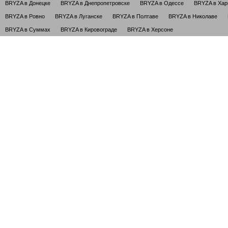
BRYZA в Донецке
BRYZA в Днепропетровске
BRYZA в Одессе
BRYZA в Хар
BRYZA в Ровно
BRYZA в Луганске
BRYZA в Полтаве
BRYZA в Николаве
BRYZA в Суммах
BRYZA в Кировограде
BRYZA в Херсоне